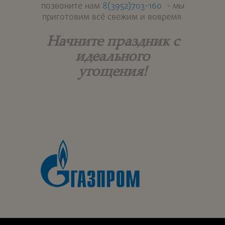
позвоните нам
8(3952)703-160
- мы
приготовим всё свежим и вовремя.
Начните праздник с
идеального
угощения!